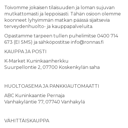
Toivomme jokaisen tilaisuuden ja loman sujuvan
mutkattomasti ja leppoisasti. Tähän osioon olemme
koonneet lyhyimmän matkan päässä sijaitsevia
terveydenhuolto- ja kauppapalveluita.
Opastamme tarpeen tullen puhelimitse 0400 714
673 (EI SMS) ja sähköpostitse info@ronnas.fi
KAUPPA JA POSTI
K-Market Kuninkaanherkku
Suurpellontie 2, 07700 Koskenkylän saha
HUOLTOASEMA JA PANKKIAUTOMAATTI
ABC Kuninkaantie Pernaja
Vanhakyläntie 77, 07740 Vanhakylä
VÄHITTÄISKAUPPA