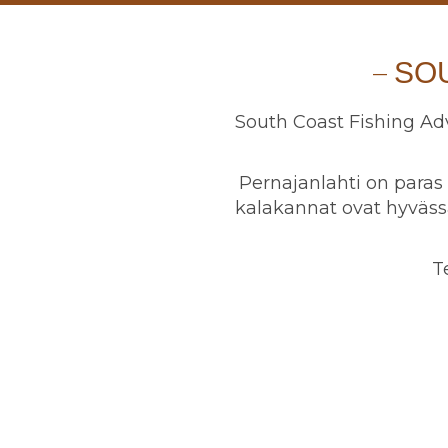
SO
South Coast Fishing Ad
Pernajanlahti on para
kalakannat ovat hyväs
T