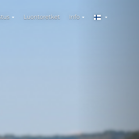
stus
Luontoretket
Info