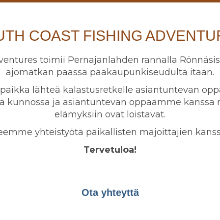
UTH COAST FISHING ADVENTU
ventures toimii Pernajanlahden rannalla Rönnäs
ajomatkan päässä pääkaupunkiseudulta itään.
s paikka lähteä kalastusretkelle asiantuntevan o
sä kunnossa ja asiantuntevan oppaamme kanssa m
elämyksiin ovat loistavat.
eemme yhteistyötä paikallisten majoittajien kanss
Tervetuloa!
Ota yhteyttä