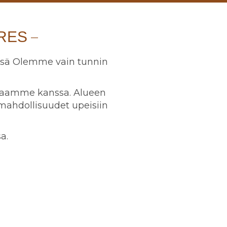
RES
issä Olemme vain tunnin
ppaamme kanssa. Alueen
ahdollisuudet upeisiin
a.