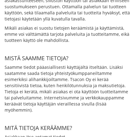
asiakassuhteeseen, sivuston käyttöön tai asiakkaan erilliseen
suostumukseen perustuen. Ottamalla palvelun tai tuotteen
käyttöön, sekä tilaamalla palveluita tai tuotteita hyväksyt, että
tietojasi käytetään yllä kuvatulla tavalla.
Mikäli asiakas ei suostu tietojen keräämistä ja käyttämistä,
emme voi välttämättä tarjota palveluita ja tuotteitamme, eikä
tuotteen käyttö ole mahdollista.
MISTÄ SAAMME TIETOJA?
Saamme tiedot pääasiallisesti käyttäjältä itseltään. Lisäksi
saatamme saada tietoja yhteistyökumppaneiltamme
esimerkiksi alihankkijoiltamme. Tsacon Oy ei kerää
sensitiivistä tietoa, kuten henkilötunnuksia ja maksutietoja.
Tietoja ei kerätä, mikäli asiakas ei ota käyttöön tuotteitamme
tai palveluitamme. Internetsivumme ja verkkokauppamme
keräävät tietoja käyttäjän vieraillessa sivulla (lisää
myöhemmin).
MITÄ TIETOJA KERÄÄMME?
Asiakkaan itse antamat tiedot