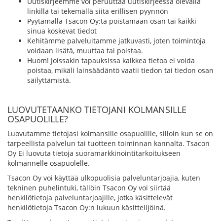
Uutiskirjeemme voi peruuttaa uutiskirjeessä olevalla
linkillä tai tekemällä siitä erillisen pyynnön
Pyytämällä Tsacon Oy:tä poistamaan osan tai kaikki
sinua koskevat tiedot
Kehitämme palveluitamme jatkuvasti, joten toimintoja
voidaan lisätä, muuttaa tai poistaa.
Huom! Joissakin tapauksissa kaikkea tietoa ei voida
poistaa, mikäli lainsäädäntö vaatii tiedon tai tiedon osan
säilyttämistä.
LUOVUTETAANKO TIETOJANI KOLMANSILLE
OSAPUOLILLE?
Luovutamme tietojasi kolmansille osapuolille, silloin kun se on
tarpeellista palvelun tai tuotteen toiminnan kannalta. Tsacon
Oy Ei luovuta tietoja suoramarkkinointitarkoitukseen
kolmannelle osapuolelle.
Tsacon Oy voi käyttää ulkopuolisia palveluntarjoajia, kuten
tekninen puhelintuki, tällöin Tsacon Oy voi siirtää
henkilötietoja palveluntarjoajille, jotka käsittelevät
henkilötietoja Tsacon Oy:n lukuun käsittelijöinä.