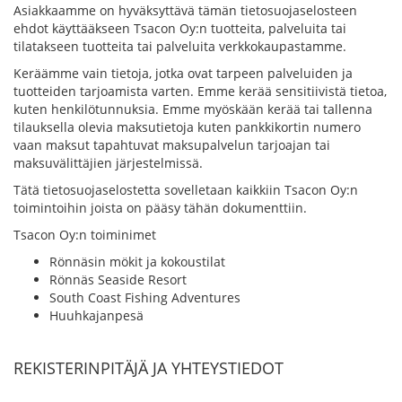
Asiakkaamme on hyväksyttävä tämän tietosuojaselosteen
ehdot käyttääkseen Tsacon Oy:n tuotteita, palveluita tai
tilatakseen tuotteita tai palveluita verkkokaupastamme.
Keräämme vain tietoja, jotka ovat tarpeen palveluiden ja
tuotteiden tarjoamista varten. Emme kerää sensitiivistä tietoa,
kuten henkilötunnuksia. Emme myöskään kerää tai tallenna
tilauksella olevia maksutietoja kuten pankkikortin numero
vaan maksut tapahtuvat maksupalvelun tarjoajan tai
maksuvälittäjien järjestelmissä.
Tätä tietosuojaselostetta sovelletaan kaikkiin Tsacon Oy:n
toimintoihin joista on pääsy tähän dokumenttiin.
Tsacon Oy:n toiminimet
Rönnäsin mökit ja kokoustilat
Rönnäs Seaside Resort
South Coast Fishing Adventures
Huuhkajanpesä
REKISTERINPITÄJÄ JA YHTEYSTIEDOT