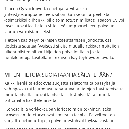
Tsacon Oy voi luovuttaa tietoja tarvittaessa
yhteistyökumppaneilleen, silloin kun se on tarpeellista
(esimerkiksi alihankkijoille toimitetut nimilistat). Tsacon Oy voi
myös luovuttaa tietoja yhteistyökumppaneilleen palvelun
laadun varmistamiseksi.
Tietojen käsittelyn teknisen toteuttamisen johdosta, osa
tiedoista saattaa fyysisesti sijaita muualla rekisterinpitäjien
ulkopuolisten alihankkijoiden palvelimilla ja joista
henkilötietoja käsitellään teknisen käyttöyhteyden avulla.
MITEN TIETOJA SUOJATAAN JA SÄILYTETÄÄN?
Kaikki henkilötiedot ovat suojattu asiattomalta pääsyltä ja
vahingossa tai laittomasti tapahtuvalta tietojen hävittämiseltä,
muuttamiselta, luovuttamiselta, siirtämiseltä tai muulta
laittomalta käsittelemiseltä.
Konesalit ja verkkokaupan järjestelmien tekninen, sekä
prosessien tietoturva ovat korkealla tasolla. Palvelimet on
suojattu tietomurtoja ja palvelunestohyökkäyksiä vastaan.