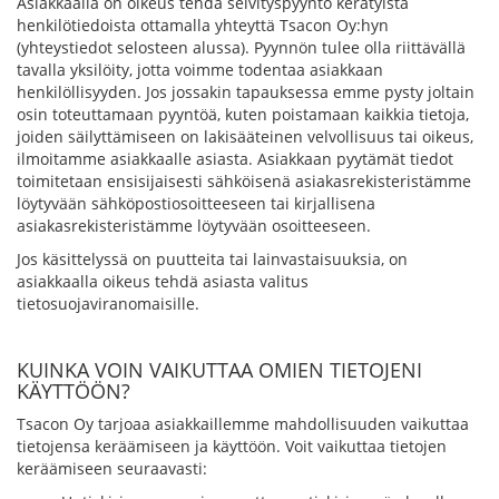
Asiakkaalla on oikeus tehdä selvityspyyntö kerätyistä
henkilötiedoista ottamalla yhteyttä Tsacon Oy:hyn
(yhteystiedot selosteen alussa). Pyynnön tulee olla riittävällä
tavalla yksilöity, jotta voimme todentaa asiakkaan
henkilöllisyyden. Jos jossakin tapauksessa emme pysty joltain
osin toteuttamaan pyyntöä, kuten poistamaan kaikkia tietoja,
joiden säilyttämiseen on lakisääteinen velvollisuus tai oikeus,
ilmoitamme asiakkaalle asiasta. Asiakkaan pyytämät tiedot
toimitetaan ensisijaisesti sähköisenä asiakasrekisteristämme
löytyvään sähköpostiosoitteeseen tai kirjallisena
asiakasrekisteristämme löytyvään osoitteeseen.
Jos käsittelyssä on puutteita tai lainvastaisuuksia, on
asiakkaalla oikeus tehdä asiasta valitus
tietosuojaviranomaisille.
KUINKA VOIN VAIKUTTAA OMIEN TIETOJENI
KÄYTTÖÖN?
Tsacon Oy tarjoaa asiakkaillemme mahdollisuuden vaikuttaa
tietojensa keräämiseen ja käyttöön. Voit vaikuttaa tietojen
keräämiseen seuraavasti: