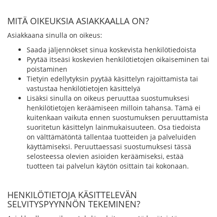
MITÄ OIKEUKSIA ASIAKKAALLA ON?
Asiakkaana sinulla on oikeus:
Saada jäljennökset sinua koskevista henkilötiedoista
Pyytää itseäsi koskevien henkilötietojen oikaiseminen tai
poistaminen
Tietyin edellytyksin pyytää käsittelyn rajoittamista tai
vastustaa henkilötietojen käsittelyä
Lisäksi sinulla on oikeus peruuttaa suostumuksesi
henkilötietojen keräämiseen milloin tahansa. Tämä ei
kuitenkaan vaikuta ennen suostumuksen peruuttamista
suoritetun käsittelyn lainmukaisuuteen. Osa tiedoista
on välttämätöntä tallentaa tuotteiden ja palveluiden
käyttämiseksi. Peruuttaessasi suostumuksesi tässä
selosteessa olevien asioiden keräämiseksi, estää
tuotteen tai palvelun käytön osittain tai kokonaan.
HENKILÖTIETOJA KÄSITTELEVÄN
SELVITYSPYYNNÖN TEKEMINEN?