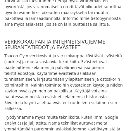
Tarvittaessa luovutamme tietoja myös viranomaisten
pyynnöstä, jos viranomaisella on riittävät oikeudet suorittaa
pyyntö esimerkiksi oikeuden määräyksellä tai muulla
pakottavalla lainsäädännöllä. Informoimme tietopyynnöistä
aina myös asiakasta, jos se on lain puitteissa sallittua.
VERKKOKAUPAN JA INTERNETSIVUJEMME
SEURANTATIEDOT JA EVÄSTEET
Tsacon Oy:n verkkosivut ja verkkokauppa käyttävät evästeitä
(cookies) ja muita vastaavia tekniikoita. Evästeet ovat
päätelaitteen selaimen ja palvelimen välisiä pieniä
tekstitiedostoja. Käytämme evästeitä asiakkaan
tunnistamiseen, kirjautumisen ylläpitämiseen ja ostoskorin
toimintoihin. Näihin toimintoihin evästeiden käyttö ja niiden
käytön hyväksyminen on pakollista. Käyttäjä voi aina
halutessaan poistaa evästeet selaimensa historiasta.
Sivustolla käynti asettaa evästeet uudelleen selaimen sen
salliessa.
Hyödynnämme myös muita tekniikoita, kuten (mm. Google
analytics) ja jäljitteitä. Nämä tekniikat auttavat meitä
ymmärtämään paremmin asiakkaidemme käyttäytymistä ja