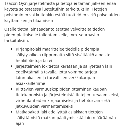
Tsacon Oy:n järjestelmistä ja tietoja ei tämän jälkeen enää
käytetä selosteessa lueteltuihin tarkoituksiin. Tietojen
poistaminen voi kuitenkin estää tuotteiden sekä palveluiden
käyttämisen ja tilaamisen
Osalle tietoa lainsäädäntö asettaa velvoitteita tiedon
pidempiaikaiselle tallentamiselle, mm. seuraaviin
tarkoituksiin:
Kirjanpitolaki määrittelee tiedolle pidempiä
säilytysaikoja riippumatta siitä sisältääkö aineisto
henkilötietoja tai ei
Järjestelmien lokitietoa kerätään ja säilytetään lain
edellyttämällä tavalla, jotta voimme tarjota
lainmukaisen ja turvallisen verkkokaupan
asiakkaillemme
Riittävien varmuuskopioiden ottaminen kaupan
tietokannoista ja järjestelmistä tietojen turvaamiseksi,
virhetilanteiden korjaamiseksi ja tietoturvan sekä
jatkuvuuden varmentamiseksi
Matkapakettilaki edellyttää asiakkaan tietojen
säilyttämistä matkan päättymisestä lain määräämän
ajan