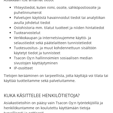
Yhteystiedot, kuten nimi, osoite, sähköpostiosoite ja
puhelinnumerot
Palvelujen käytöstä havainnoidut tiedot tai analytiikan
avulla johdetut tiedot
Ostohistoria mm. tilatut tuotteet ja niiden hintatiedot
Tuotearvostelut
Verkkokaupan ja internetsivujemme käyttö- ja
selaustiedot sekä päätelaitteen tunnistetiedot
Tuotesuositus- ja muut kohdennettuun sisältöön
käytetyt tiedot ja tunnisteet
Tsacon Oy:n hallinnoimien sosiaalisen median
sivustojen käyttäytyminen
IP-osoitteet
Tietojen kerääminen on tarpeellista, jotta käyttäjä voi tilata tai
käyttää tuotteitamme sekä palveluitamme.
KUKA KÄSITTELEE HENKILÖTIETOJA?
Asiakastietoihin on pääsy vain Tsacon Oy:n työntekijöillä ja
henkilökuntamme on koulutettu käyttämään tietoja
turvallisesti ja eettisesti.