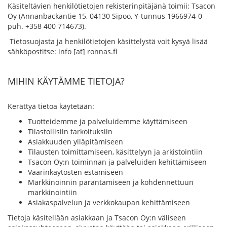
Käsiteltävien henkilötietojen rekisterinpitäjänä toimii: Tsacon
Oy (Annanbackantie 15, 04130 Sipoo, Y-tunnus 1966974-0
puh. +358 400 714673).
Tietosuojasta ja henkilötietojen käsittelystä voit kysyä lisää
sähköpostitse: info [at] ronnas.fi
MIHIN KÄYTÄMME TIETOJA?
Kerättyä tietoa käytetään:
Tuotteidemme ja palveluidemme käyttämiseen
Tilastollisiin tarkoituksiin
Asiakkuuden ylläpitämiseen
Tilausten toimittamiseen, käsittelyyn ja arkistointiin
Tsacon Oy:n toiminnan ja palveluiden kehittämiseen
Väärinkäytösten estämiseen
Markkinoinnin parantamiseen ja kohdennettuun
markkinointiin
Asiakaspalvelun ja verkkokaupan kehittämiseen
Tietoja käsitellään asiakkaan ja Tsacon Oy:n väliseen