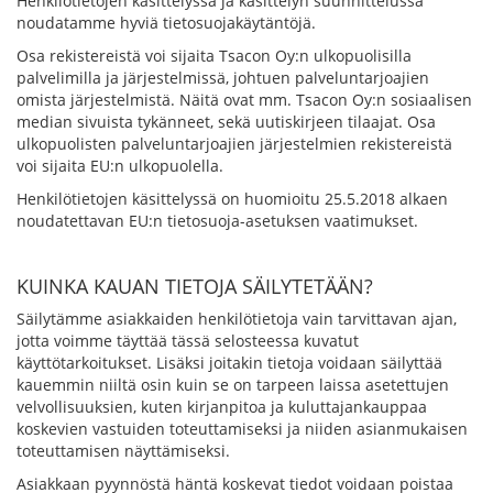
Henkilötietojen käsittelyssä ja käsittelyn suunnittelussa
noudatamme hyviä tietosuojakäytäntöjä.
Osa rekistereistä voi sijaita Tsacon Oy:n ulkopuolisilla
palvelimilla ja järjestelmissä, johtuen palveluntarjoajien
omista järjestelmistä. Näitä ovat mm. Tsacon Oy:n sosiaalisen
median sivuista tykänneet, sekä uutiskirjeen tilaajat. Osa
ulkopuolisten palveluntarjoajien järjestelmien rekistereistä
voi sijaita EU:n ulkopuolella.
Henkilötietojen käsittelyssä on huomioitu 25.5.2018 alkaen
noudatettavan EU:n tietosuoja-asetuksen vaatimukset.
KUINKA KAUAN TIETOJA SÄILYTETÄÄN?
Säilytämme asiakkaiden henkilötietoja vain tarvittavan ajan,
jotta voimme täyttää tässä selosteessa kuvatut
käyttötarkoitukset. Lisäksi joitakin tietoja voidaan säilyttää
kauemmin niiltä osin kuin se on tarpeen laissa asetettujen
velvollisuuksien, kuten kirjanpitoa ja kuluttajankauppaa
koskevien vastuiden toteuttamiseksi ja niiden asianmukaisen
toteuttamisen näyttämiseksi.
Asiakkaan pyynnöstä häntä koskevat tiedot voidaan poistaa