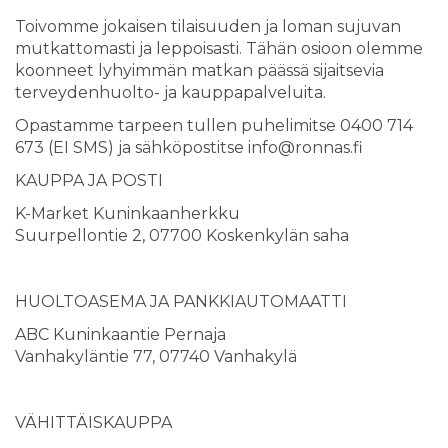
Toivomme jokaisen tilaisuuden ja loman sujuvan
mutkattomasti ja leppoisasti. Tähän osioon olemme
koonneet lyhyimmän matkan päässä sijaitsevia
terveydenhuolto- ja kauppapalveluita.
Opastamme tarpeen tullen puhelimitse 0400 714
673 (EI SMS) ja sähköpostitse info@ronnas.fi
KAUPPA JA POSTI
K-Market Kuninkaanherkku
Suurpellontie 2, 07700 Koskenkylän saha
HUOLTOASEMA JA PANKKIAUTOMAATTI
ABC Kuninkaantie Pernaja
Vanhakyläntie 77, 07740 Vanhakylä
VÄHITTÄISKAUPPA