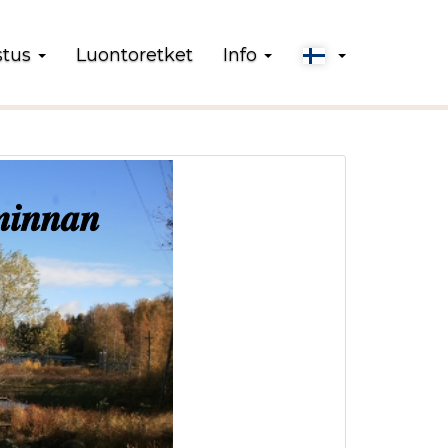
stus
Luontoretket
Info